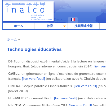
メ
イ
ン
コ
ン
テ
ホーム
教育
授業関連情報
ン
ツ
に
移
ホーム
パ
動
ン
Technologies éducatives
く
ず
DéjàLu
, un dispositif expérimental d'aide à la lecture en langues 
hongrois, thaï. (étude interne en cours depuis juin 2014)
[lien vers
GAELL
, un générateur en ligne d'exercices de grammaire estoni
français.
[lien vers l'outil]
(en collaboration avec A. Chalvin depuis
FINFRA
, Corpus parallele Finnois-français.
[lien vers l'outil]
(en c
janvier 2019)
HindiNLP
, Concernant Hindi .
[lien vers l'outil]
(en collaboration 
bibliTIM
, Concernant Bibliothèque TIM.
[lien vers l'outil]
(en colla