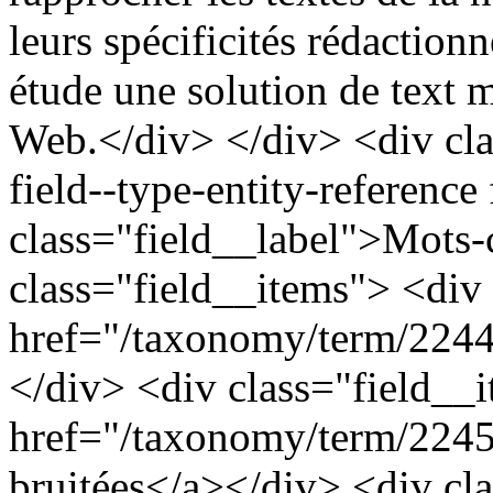
leurs spécificités rédaction
étude une solution de text
Web.</div> </div> <div clas
field--type-entity-reference
class="field__label">Mots-
class="field__items"> <div
href="/taxonomy/term/2244"
</div> <div class="field__
href="/taxonomy/term/2245
bruitées</a></div> <div cl