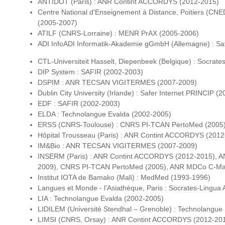
ANTIDOT (Paris) : ANR Contint ACCORDYS (2012-2015)
Centre National d'Enseignement à Distance, Poitiers (CN
(2005-2007)
ATILF (CNRS-Lorraine) : MENR PrAX (2005-2006)
ADI InfoADI Informatik-Akademie gGmbH (Allemagne) : Sa
CTL-Universiteit Hasselt, Diepenbeek (Belgique) : Socra
DIP System : SAFIR (2002-2003)
DSPIM : ANR TECSAN VIGITERMES (2007-2009)
Dublin City University (Irlande) : Safer Internet PRINCIP (
EDF : SAFIR (2002-2003)
ELDA : Technolangue Evalda (2002-2005)
ERSS (CNRS-Toulouse) : CNRS PI-TCAN PertoMed (2005
Hôpital Trousseau (Paris) : ANR Contint ACCORDYS (2012
IM&Bio : ANR TECSAN VIGITERMES (2007-2009)
INSERM (Paris) : ANR Contint ACCORDYS (2012-2015),
2009), CNRS PI-TCAN PertoMed (2005), ANR MDCo C-Man
Institut IOTA de Bamako (Mali) : MedMed (1993-1996)
Langues et Monde - l'Asiathèque, Paris : Socrates-Lingu
LIA : Technolangue Evalda (2002-2005)
LIDILEM (Université Stendhal – Grenoble) : Technolangue
LIMSI (CNRS, Orsay) : ANR Contint ACCORDYS (2012-20