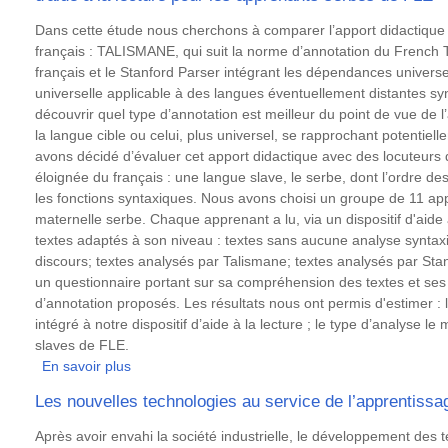
processus
Géorgien
de
Résumé
Dans cette étude nous cherchons à comparer l’apport didactique
recrutement
français : TALISMANE, qui suit la norme d’annotation du French
par
français et le Stanford Parser intégrant les dépendances univers
utilisation
universelle applicable à des langues éventuellement distantes sy
de
découvrir quel type d’annotation est meilleur du point de vue de 
méthodes
la langue cible ou celui, plus universel, se rapprochant potentie
d’intelligence
avons décidé d’évaluer cet apport didactique avec des locuteurs
artificielles
éloignée du français : une langue slave, le serbe, dont l’ordre des
les fonctions syntaxiques. Nous avons choisi un groupe de 11 a
maternelle serbe. Chaque apprenant a lu, via un dispositif d'aide 
textes adaptés à son niveau : textes sans aucune analyse syntaxi
discours; textes analysés par Talismane; textes analysés par Stan
un questionnaire portant sur sa compréhension des textes et ses 
d’annotation proposés. Les résultats nous ont permis d'estimer : l
intégré à notre dispositif d’aide à la lecture ; le type d’analyse 
slaves de FLE.
En savoir plus
sur
Pertinence
Les nouvelles technologies au service de l’apprentiss
de
deux
Résumé
Après avoir envahi la société industrielle, le développement des 