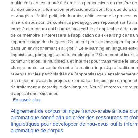
types
multimédia ont contribué à élargir les perspectives en matière 
d'analyse
du domaine de la formation professionnelle sont tels que de plus 
syntaxique
envisagées. Petit à petit, lele-learning défini comme le processu
dans
mise à disposition de contenus pédagogiques reposant sur l’utilis
le
imposé comme un outil souple, accessible et applicable à de nom
cadre
de ce mémoire s’interessera à l’application du e-learning dans un 
d'un
l’apprentissage des langues. Comment peut-on envisager l’appr
outil
dans un environnement en ligne ? Le e-learning en langues est-i
didactique
linguistique, pédagogique et technologique ? Comment utiliser l
d'aide
communication, le multimédia et Internet pour transmettre le savo
à
changements conceptuels entre formation linguistique traditionnell
la
revenus sur les particularités de l’apprentissage / enseignement
lecture
à la mise en place de projets de formation linguistique en ligne et 
pour
de traitement automatique des langues. Nousillustrerons notre pr
les
d’applications existantes.
apprenants
En savoir plus
sur
serbes
Les
Alignement de corpus bilingue franco-arabe à l'aide d'u
de
nouvelles
automatique donné afin de créer des ressources et d'ob
FLE
technologies
linguistiques pour développer de nouveaux outils infor
au
automatique de corpus
service