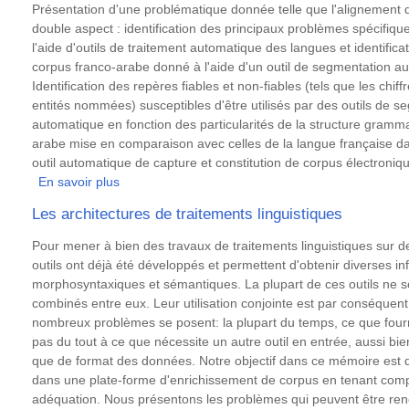
de
Résumé
Présentation d'une problématique donnée telle que l'alignement 
l’apprentissage
double aspect : identification des principaux problèmes spécifiqu
des
l'aide d'outils de traitement automatique des langues et identific
langues
corpus franco-arabe donné à l'aide d'un outil de segmentation au
Identification des repères fiables et non-fiables (tels que les chiff
entités nommées) susceptibles d'être utilisés par des outils de s
automatique en fonction des particularités de la structure gramma
arabe mise en comparaison avec celles de la langue française da
outil automatique de capture et constitution de corpus électroniq
En savoir plus
sur
Alignement
Les architectures de traitements linguistiques
de
corpus
Résumé
Pour mener à bien des travaux de traitements linguistiques sur 
bilingue
outils ont déjà été développés et permettent d'obtenir diverses 
franco-
morphosyntaxiques et sémantiques. La plupart de ces outils ne 
arabe
combinés entre eux. Leur utilisation conjointe est par conséquent lo
à
nombreux problèmes se posent: la plupart du temps, ce que fourni
l'aide
pas du tout à ce que nécessite un autre outil en entrée, aussi bi
d'un
que de format des données. Notre objectif dans ce mémoire est de 
outil
dans une plate-forme d'enrichissement de corpus en tenant compt
de
adéquation. Nous présentons les problèmes qui peuvent être renc