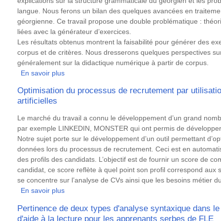
explications sur la structure grammaticale du géorgien et les pro
langue. Nous ferons un bilan des quelques avancées en traiteme
géorgienne. Ce travail propose une double problématique : théori
liées avec la générateur d’exercices.
Les résultats obtenus montrent la faisabilité pour générer des exe
corpus et de critères. Nous dresserons quelques perspectives sur c
généralement sur la didactique numérique à partir de corpus.
En savoir plus
sur
Générateur
Optimisation du processus de recrutement par utilisati
automatique
artificielles
des
exercices
Résumé
Le marché du travail a connu le développement d’un grand nomb
à
par exemple LINKEDIN, MONSTER qui ont permis de développer 
partir
Notre sujet porte sur le développement d’un outil permettant d’op
d’un
données lors du processus de recrutement. Ceci est en automatisa
corpus
des profils des candidats. L’objectif est de fournir un score de co
étiqueté.
candidat, ce score reflète à quel point son profil correspond aux s
Applications
se concentre sur l’analyse de CVs ainsi que les besoins métier d
et
En savoir plus
sur
didactique
Optimisation
Pertinence de deux types d'analyse syntaxique dans le 
pour
du
d'aide à la lecture pour les apprenants serbes de FLE
le