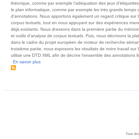
segmentation
théorique, comme par exemple l'adéquation des jeux d'étiquettes
automatique
le plan informatique, comme par exemple les très grands temps d
donné
d'annotations. Nous apportons également un regard critique sur l
afin
corpus textuels, tout en nous appuyant sur des expériences mené
de
déjà existants. Nous dressons dans la première partie du mémoire 
créer
et outils d'analyse de corpus textuels. Puis, nous décrivons la p
des
dans le cadre du projet européen de moteur de recherche séman
ressources
troisième partie, nous exposons les résultats de notre travail su
et
utilisé une DTD XML afin de décrire l'ensemble des annotations li
d'obtenir
En savoir plus
sur
des
Les
informations
architectures
linguistiques
de
pour
traitements
développer
linguistiques
de
nouveaux
outils
informatiques
de
traitement
Tous dro
automatique