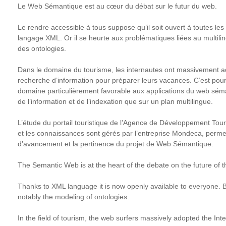
et
Résumé
Le Web Sémantique est au cœur du débat sur le futur du web.
la
localisation.
Le rendre accessible à tous suppose qu’il soit ouvert à toutes les
Approche
langage XML. Or il se heurte aux problématiques liées au multil
théorique
des ontologies.
illustrée
par
Dans le domaine du tourisme, les internautes ont massivement 
la
recherche d’information pour préparer leurs vacances. C’est pour
mise
domaine particulièrement favorable aux applications du web séman
en
de l’information et de l’indexation que sur un plan multilingue.
place
du
L’étude du portail touristique de l’Agence de Développement Touri
projet
et les connaissances sont gérés par l’entreprise Mondeca, permet 
d'internationalisation
d’avancement et la pertinence du projet de Web Sémantique.
et
de
The Semantic Web is at the heart of the debate on the future of 
localisation
pour
Thanks to XML language it is now openly available to everyone. B
le
notably the modeling of ontologies.
site
Grammatici
In the field of tourism, the web surfers massively adopted the In
Latini