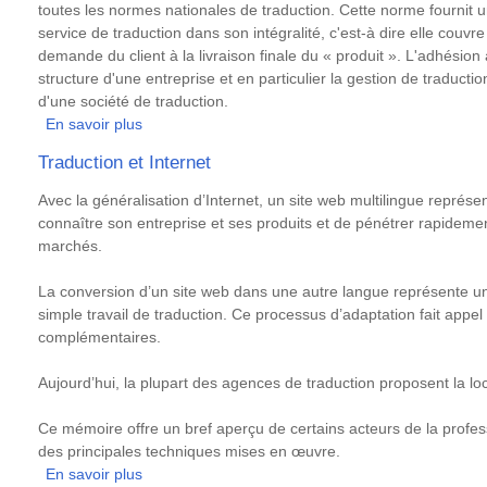
toutes les normes nationales de traduction. Cette norme fournit u
service de traduction dans son intégralité, c'est-à dire elle couvre
demande du client à la livraison finale du « produit ». L'adhésion
structure d'une entreprise et en particulier la gestion de traduction 
d'une société de traduction.
En savoir plus
sur
De
Traduction et Internet
quelle
maniere
Résumé
Avec la généralisation d’Internet, un site web multilingue représe
l'adhesion
connaître son entreprise et ses produits et de pénétrer rapidem
a
marchés.
une
norme
La conversion d’un site web dans une autre langue représente u
de
simple travail de traduction. Ce processus d’adaptation fait appel 
qualite
complémentaires.
peut-
elle
Aujourd’hui, la plupart des agences de traduction proposent la loc
influer
dans
Ce mémoire offre un bref aperçu de certains acteurs de la profes
la
des principales techniques mises en œuvre.
gestion
En savoir plus
sur