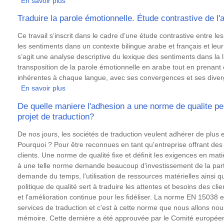
En savoir plus
sur
Entrées
Traduire la parole émotionnelle. Étude contrastive de l'
de
dictionnaire
Résumé
Ce travail s’inscrit dans le cadre d’une étude contrastive entre le
multilingue
les sentiments dans un contexte bilingue arabe et français et leur
pour
s’agit une analyse descriptive du lexique des sentiments dans la 
traducteurs
transposition de la parole émotionnelle en arabe tout en prenant e
:
inhérentes à chaque langue, avec ses convergences et ses dive
méthode
En savoir plus
sur
d’automatisation
Traduire
De quelle maniere l'adhesion a une norme de qualite peu
la
projet de traduction?
parole
émotionnelle.
Résumé
De nos jours, les sociétés de traduction veulent adhérer de plus 
Étude
Pourquoi ? Pour être reconnues en tant qu'entreprise offrant des
contrastive
clients. Une norme de qualité fixe et définit les exigences en mat
de
à une telle norme demande beaucoup d'investissement de la part d
l'arabe
demande du temps, l'utilisation de ressources matérielles ainsi
et
politique de qualité sert à traduire les attentes et besoins des clie
du
et l'amélioration continue pour les fidéliser. La norme EN 15038
français
services de traduction et c'est à cette norme que nous allons nou
mémoire. Cette dernière a été approuvée par le Comité europée