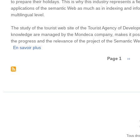
to prepare their holidays. This is why this industry represents a fie
applications of the semantic Web as much as in indexing and i
multilingual level.
The study of the tourist web site of the Tourist Agency of Devel
knowledge are managed by the Mondeca company, makes it possi
the progress and the relevance of the project of the Semantic We
En savoir plus
sur
Web
Page 1
Page
››
sémantique,
Pagination
suivan
Multilinguisme,
dans
le
domaine
du
Tourisme
Tous dro