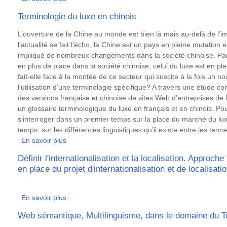
La
Terminologie du luxe en chinois
terminologie
:
Résumé
L’ouverture de la Chine au monde est bien là mais au-delà de l’i
de
l’actualité se fait l’écho, la Chine est un pays en pleine mutation
la
impliqué de nombreux changements dans la société chinoise. Par
théorie
en plus de place dans la société chinoise, celui du luxe est en p
à
fait-elle face à la montée de ce secteur qui suscite à la fois un 
la
l’utilisation d’une terminologie spécifique? A travers une étude c
pratique
des versions française et chinoise de sites Web d'entreprises de l
un glossaire terminologique du luxe en français et en chinois. Pour
s’interroger dans un premier temps sur la place du marché du l
temps, sur les différences linguistiques qu’il existe entre les term
En savoir plus
sur
Terminologie
Définir l'internationalisation et la localisation. Approche
du
en place du projet d'internationalisation et de localisati
luxe
en
Résumé
chinois
En savoir plus
sur
Définir
Web sémantique, Multilinguisme, dans le domaine du 
l'internationalisation