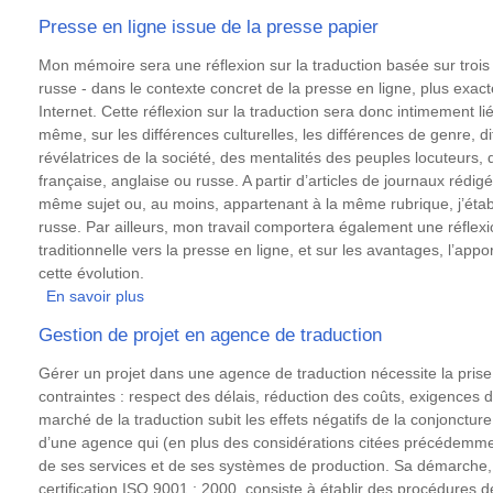
de
Traduction
Presse en ligne issue de la presse papier
projet
et
de
Internet
Résumé
Mon mémoire sera une réflexion sur la traduction basée sur trois la
traduction?
russe - dans le contexte concret de la presse en ligne, plus exa
Internet. Cette réflexion sur la traduction sera donc intimement lié
même, sur les différences culturelles, les différences de genre, dif
révélatrices de la société, des mentalités des peuples locuteurs,
française, anglaise ou russe. A partir d’articles de journaux rédig
même sujet ou, au moins, appartenant à la même rubrique, j’établi
russe. Par ailleurs, mon travail comportera également une réflexio
traditionnelle vers la presse en ligne, et sur les avantages, l’appor
cette évolution.
En savoir plus
sur
Presse
Gestion de projet en agence de traduction
en
ligne
Résumé
Gérer un projet dans une agence de traduction nécessite la pris
issue
contraintes : respect des délais, réduction des coûts, exigences des
de
marché de la traduction subit les effets négatifs de la conjonct
la
d’une agence qui (en plus des considérations citées précédemmen
presse
de ses services et de ses systèmes de production. Sa démarche, c
papier
certification ISO 9001 : 2000, consiste à établir des procédures de