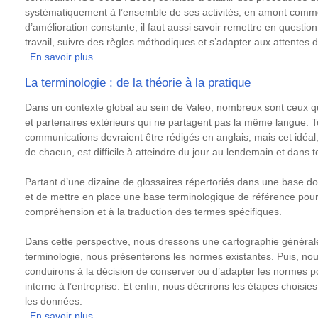
systématiquement à l’ensemble de ses activités, en amont comme
d’amélioration constante, il faut aussi savoir remettre en questio
travail, suivre des règles méthodiques et s’adapter aux attentes de
En savoir plus
sur
Gestion
La terminologie : de la théorie à la pratique
de
projet
Résumé
Dans un contexte global au sein de Valeo, nombreux sont ceux 
en
et partenaires extérieurs qui ne partagent pas la même langue. 
agence
communications devraient être rédigés en anglais, mais cet idéal
de
de chacun, est difficile à atteindre du jour au lendemain et dans 
traduction
Partant d’une dizaine de glossaires répertoriés dans une base do
et de mettre en place une base terminologique de référence pour l
compréhension et à la traduction des termes spécifiques.
Dans cette perspective, nous dressons une cartographie général
terminologie, nous présenterons les normes existantes. Puis, nou
conduirons à la décision de conserver ou d’adapter les normes 
interne à l’entreprise. Et enfin, nous décrirons les étapes choisies 
les données.
En savoir plus
sur