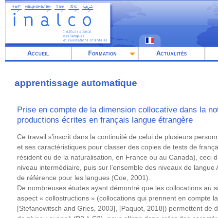
Aller
au
contenu
principal
Accueil
Formation
Actualités
apprentissage automatique
Prise en compte de la dimension collocative dans la no
productions écrites en français langue étrangère
Résumé
Ce travail s’inscrit dans la continuité de celui de plusieurs perso
et ses caractéristiques pour classer des copies de tests de françai
résident ou de la naturalisation, en France ou au Canada), ceci
niveau intermédiaire, puis sur l’ensemble des niveaux de lang
de référence pour les langues (Coe, 2001).
De nombreuses études ayant démontré que les collocations au sen
aspect « collostructions » (collocations qui prennent en compte l
[Stefanowitsch and Gries, 2003], [Paquot, 2018]) permettent de 