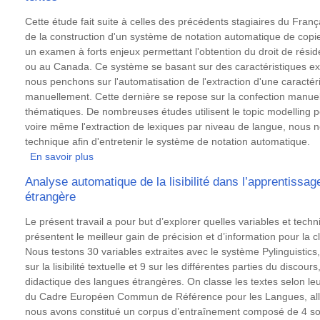
de
étrangère
documents
Résumé
Cette étude fait suite à celles des précédents stagiaires du França
:
de la construction d'un système de notation automatique de copie
application
un examen à forts enjeux permettant l'obtention du droit de rési
aux
ou au Canada. Ce système se basant sur des caractéristiques ex
exercices
nous penchons sur l'automatisation de l'extraction d'une caractéris
de
manuellement. Cette dernière se repose sur la confection manuel
manuels
thématiques. De nombreuses études utilisent le topic modelling p
scolaires
voire même l'extraction de lexiques par niveau de langue, nous no
technique afin d'entretenir le système de notation automatique.
En savoir plus
sur
Comparaison
Analyse automatique de la lisibilité dans l’apprentiss
de
étrangère
Topic
Models
Résumé
Le présent travail a pour but d’explorer quelles variables et techn
pour
présentent le meilleur gain de précision et d’information pour la c
l'extraction
Nous testons 30 variables extraites avec le système Pylinguistic
de
sur la lisibilité textuelle et 9 sur les différentes parties du discou
lexique
didactique des langues étrangères. On classe les textes selon leur
et
du Cadre Européen Commun de Référence pour les Langues, alla
la
nous avons constitué un corpus d’entraînement composé de 4 s