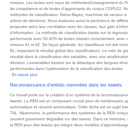
classification
niveaux. Les textes sont issus de méthodesd’enseignement du Po
de
de compétence et de textes d’apprenants du corpus COPLE2. No
courts
méthodes de classification: Naïve-Bayes, machines de vecteur à s
textes
arbres de décisions. Nous évaluons aussi la pertinence de différe
proposée selon leur corrélation avec les classes, leur gain d’infor
d’information. La méthode de classification basée sur la régressio
performante avec 50,42% de textes classés correctement, avec 
niveaux A1 et A2. De façon générale, les classifieurs ont été moi
B1, impactant le résultat global des classificateurs. Le ratio de ga
résultat dans la classification des variables, avec une améliorat
décision. Lesvariables basées sur la didactique des langues étr
performantes dans l’optimisation de la classification des textes.
En savoir plus
sur
Analyse
Reconnaissance d’entités nommées dans les tweets
automatique
de
Résumé
Ce travail porte sur la création d’un système de la reconnaissa
la
tweets. La REN est un composant crucial pour de nombreuses appl
lisibilité
automatique et résumé automatique. Cette tâche est un sujet bi
dans
TAL. Néanmoins, la performance des systèmes de la REN conçus 
l’apprentissage
souvent gravement dégradée sur des tweets. Dans ce mémoire,
du
la REN pour des tweets qui intègre deux modèles d’apprentissag