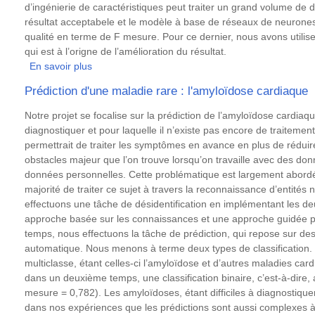
portugais
d’ingénierie de caractéristiques peut traiter un grand volume de
comme
résultat acceptabele et le modèle à base de réseaux de neurones
langue
qualité en terme de F mesure. Pour ce dernier, nous avons utilis
étrangère
qui est à l’origne de l’amélioration du résultat.
En savoir plus
sur
Reconnaissance
Prédiction d'une maladie rare : l'amyloïdose cardiaque
d’entités
nommées
Résumé
Notre projet se focalise sur la prédiction de l’amyloïdose cardiaqu
dans
diagnostiquer et pour laquelle il n’existe pas encore de traiteme
les
permettrait de traiter les symptômes en avance en plus de réduire
tweets
obstacles majeur que l’on trouve lorsqu’on travaille avec des don
données personnelles. Cette problématique est largement abordée
majorité de traiter ce sujet à travers la reconnaissance d’entité
effectuons une tâche de désidentification en implémentant les de
approche basée sur les connaissances et une approche guidée 
temps, nous effectuons la tâche de prédiction, qui repose sur d
automatique. Nous menons à terme deux types de classification. E
multiclasse, étant celles-ci l’amyloïdose et d’autres maladies ca
dans un deuxième temps, une classification binaire, c’est-à-dire
mesure = 0,782). Les amyloïdoses, étant difficiles à diagnostiqu
dans nos expériences que les prédictions sont aussi complexes à