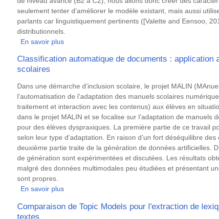
de niveau avancé (B2 à C2), nous allons donc créer des caractéri
seulement tenter d’améliorer le modèle existant, mais aussi util
parlants car linguistiquement pertinents ([Valette and Eensoo, 2
distributionnels.
En savoir plus
sur
Prise
Classification automatique de documents : application
en
scolaires
compte
de
Résumé
Dans une démarche d’inclusion scolaire, le projet MALIN (MAnuels
la
l’automatisation de l’adaptation des manuels scolaires numérique
dimension
traitement et interaction avec les contenus) aux élèves en situat
collocative
dans le projet MALIN et se focalise sur l’adaptation de manuels 
dans
pour des élèves dyspraxiques. La première partie de ce travail por
la
selon leur type d'adaptation. En raison d’un fort déséquilibre des
notation
deuxième partie traite de la génération de données artificielles. 
automatique
de génération sont expérimentées et discutées. Les résultats ob
de
malgré des données multimodales peu étudiées et présentant une 
productions
sont propres.
écrites
En savoir plus
sur
en
Classification
Comparaison de Topic Models pour l'extraction de lexiqu
français
automatique
textes
langue