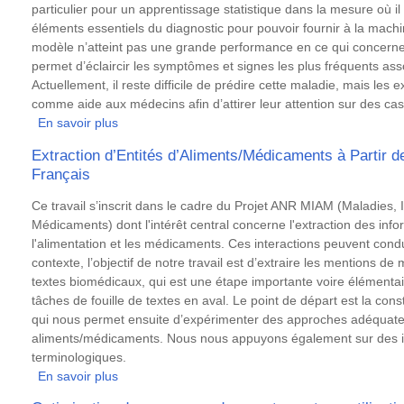
particulier pour un apprentissage statistique dans la mesure où il 
éléments essentiels du diagnostic pour pouvoir fournir à la mac
modèle n’atteint pas une grande performance en ce qui concerne la
permet d’éclaircir les symptômes et signes les plus fréquents as
Actuellement, il reste difficile de prédire cette maladie, mais les
comme aide aux médecins afin d’attirer leur attention sur des ca
En savoir plus
sur
Prédiction
Extraction d’Entités d’Aliments/Médicaments à Partir 
d'une
Français
maladie
rare
Résumé
Ce travail s’inscrit dans le cadre du Projet ANR MIAM (Maladies, I
:
Médicaments) dont l'intérêt central concerne l'extraction des info
l'amyloïdose
l'alimentation et les médicaments. Ces interactions peuvent condu
cardiaque
contexte, l’objectif de notre travail est d’extraire les mentions d
textes biomédicaux, qui est une étape importante voire élément
tâches de fouille de textes en aval. Le point de départ est la cons
qui nous permet ensuite d’expérimenter des approches adéquates
aliments/médicaments. Nous nous appuyons également sur des in
terminologiques.
En savoir plus
sur
Extraction