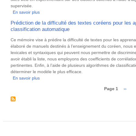
supervisée.
En savoir plus
sur
La
Prédiction de la difficulté des textes coréens pour les
lisibilité
classification automatique
dans
le
Résumé
Ce mémoire vise à prédire la difficulté de textes pour les apprena
contexte
élaboré de manuels destinés à l’enseignement du coréen, nous e
de
lexicales et syntaxiques qui peuvent nous permettre de discriminer 
l'écologie
avoir établi la liste, nous employons des coefficients de corrélatio
numérique
pertinentes. Enfin, à l’aide de plusieurs algorithmes de classifi
déterminer le modèle le plus efficace.
En savoir plus
sur
Prédiction
Page 1
Page
››
de
Pagination
suivan
la
difficulté
des
textes
coréens
pour
les