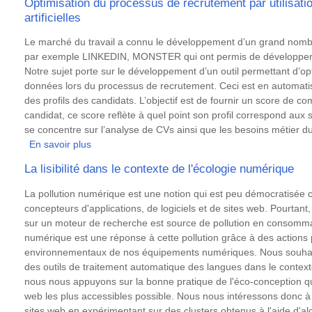
Optimisation du processus de recrutement par utilisati
d’Entités
artificielles
d’Aliments/Médicaments
à
Résumé
Le marché du travail a connu le développement d’un grand nomb
Partir
par exemple LINKEDIN, MONSTER qui ont permis de développer 
de
Notre sujet porte sur le développement d’un outil permettant d’op
Textes
données lors du processus de recrutement. Ceci est en automatisa
Biomédicaux
des profils des candidats. L’objectif est de fournir un score de co
en
candidat, ce score reflète à quel point son profil correspond aux s
Français
se concentre sur l’analyse de CVs ainsi que les besoins métier d
En savoir plus
sur
Optimisation
La lisibilité dans le contexte de l'écologie numérique
du
processus
Résumé
La pollution numérique est une notion qui est peu démocratisée che
de
concepteurs d'applications, de logiciels et de sites web. Pourtant
recrutement
sur un moteur de recherche est source de pollution en consomman
par
numérique est une réponse à cette pollution grâce à des actions 
utilisation
environnementaux de nos équipements numériques. Nous souhai
de
des outils de traitement automatique des langues dans le context
méthodes
nous nous appuyons sur la bonne pratique de l'éco-conception qui 
d’intelligence
web les plus accessibles possible. Nous nous intéressons donc à la
artificielles
sites web en expérimentant sur des clusters obtenus à l'aide d'al