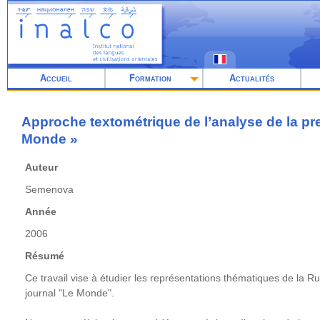
Aller
au
contenu
principal
Accueil
Formation
Actualités
Approche textométrique de l’analyse de la pre
Monde »
Auteur
Semenova
Année
2006
Résumé
Ce travail vise à étudier les représentations thématiques de la R
journal "Le Monde".