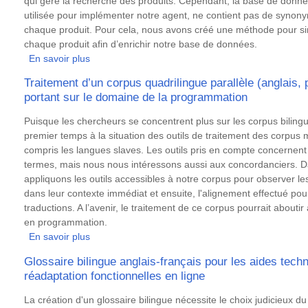
qui gère la recherche des produits. Cependant, la base de donn
utilisée pour implémenter notre agent, ne contient pas de synon
chaque produit. Pour cela, nous avons créé une méthode pour sim
chaque produit afin d’enrichir notre base de données.
En savoir plus
sur
Développement
Traitement d’un corpus quadrilingue parallèle (anglais, 
d’un
portant sur le domaine de la programmation
chatbot
pour
Résumé
Puisque les chercheurs se concentrent plus sur les corpus bilin
la
premier temps à la situation des outils de traitement des corpus mu
relation
compris les langues slaves. Les outils pris en compte concernent l
client
termes, mais nous nous intéressons aussi aux concordanciers. 
en
appliquons les outils accessibles à notre corpus pour observer l
domaine
dans leur contexte immédiat et ensuite, l'alignement effectué po
de
traductions. A l’avenir, le traitement de ce corpus pourrait aboutir
spécialité
en programmation.
En savoir plus
sur
Traitement
Glossaire bilingue anglais-français pour les aides techn
d’un
réadaptation fonctionnelles en ligne
corpus
quadrilingue
Résumé
La création d'un glossaire bilingue nécessite le choix judicieux du