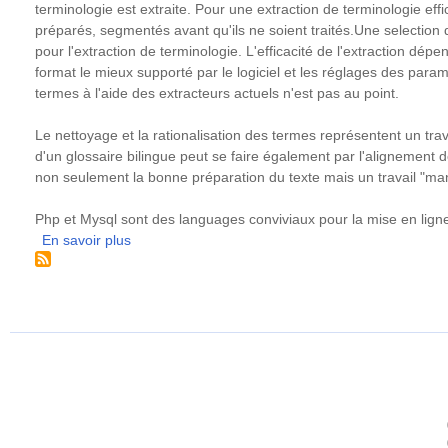
parallèle
terminologie est extraite. Pour une extraction de terminologie ef
(anglais,
préparés, segmentés avant qu'ils ne soient traités.Une selection d
polonais,
pour l'extraction de terminologie. L'efficacité de l'extraction dép
français
format le mieux supporté par le logiciel et les réglages des para
et
termes à l'aide des extracteurs actuels n'est pas au point.
allemand),
portant
Le nettoyage et la rationalisation des termes représentent un tra
sur
d'un glossaire bilingue peut se faire également par l'alignement d
le
non seulement la bonne préparation du texte mais un travail "ma
domaine
de
Php et Mysql sont des languages conviviaux pour la mise en ligne
la
En savoir plus
sur
programmation
Glossaire
bilingue
anglais-
français
pour
les
aides
techniques,
la