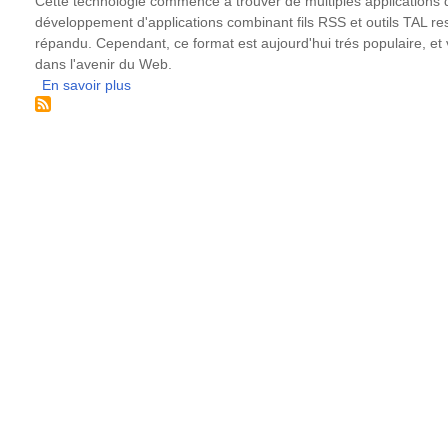
Cette technologie commence à trouver de multiples applications
développement d'applications combinant fils RSS et outils TAL 
répandu. Cependant, ce format est aujourd'hui trés populaire, et
dans l'avenir du Web.
En savoir plus
sur
Internet
et
l'utilisation
des
flux
RSS