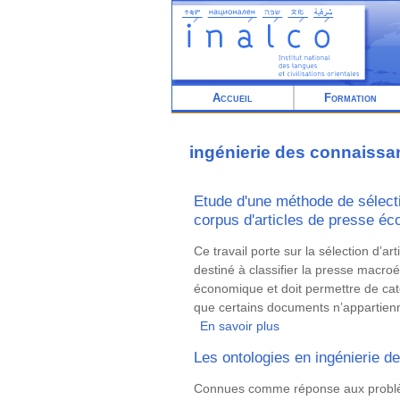
Aller
au
contenu
principal
Accueil
Formation
ingénierie des connaiss
Etude d'une méthode de sélec
corpus d'articles de presse é
Résumé
Ce travail porte sur la sélection d’
destiné à classifier la presse macr
économique et doit permettre de cat
que certains documents n’appartien
En savoir plus
sur
Etude
Les ontologies en ingénierie 
d'une
méthode
Résumé
Connues comme réponse aux problèm