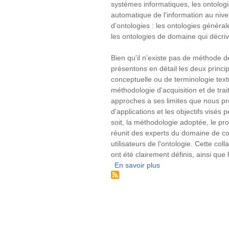
de
systèmes informatiques, les ontolo
sélection
automatique de l'information au ni
de
d'ontologies : les ontologies généra
documents
les ontologies de domaine qui décriv
macroéconomiques
au
Bien qu'il n'existe pas de méthode 
sein
présentons en détail les deux princi
d'un
conceptuelle ou de terminologie tex
corpus
méthodologie d'acquisition et de t
d'articles
approches a ses limites que nous pr
de
d'applications et les objectifs visés
presse
soit, la méthodologie adoptée, le pr
économique
réunit des experts du domaine de co
utilisateurs de l'ontologie. Cette col
ont été clairement définis, ainsi que
En savoir plus
sur
Les
ontologies
en
ingénierie
des