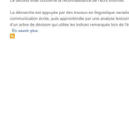
Le second volet concerne la reconnaissance de l'écrit informel.
La démarche est appuyée par des travaux en linguistique variatio
communication écrite, puis appronfondie par une analyse lexicomét
d'un arbre de décision qui utilise les indices remarqués lors de l'é
En savoir plus
sur
Filtrage
de
paragraphes
:
reconnaissance
de
la
langue
et
de
l'écrit
informel