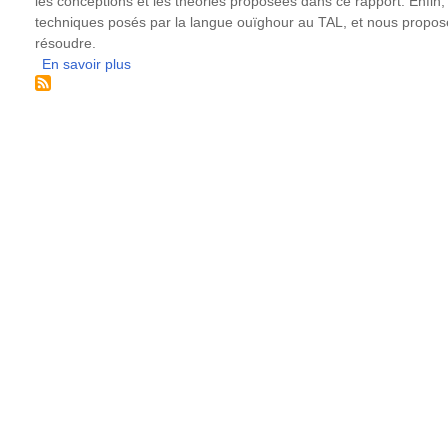
les conceptions et les théories proposées dans ce rapport. Enfi
techniques posés par la langue ouïghour au TAL, et nous propose
résoudre.
En savoir plus
sur
Traitement
de
la
morphologie
du
ouïghour
et
extraction
d’information