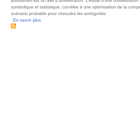
puissantes est un axe d’amélioration. L’étude d’une modélisation
symbolique et statistique, corrélée à une optimisation de la com
scénario probable pour résoudre les ambiguïtés.
En savoir plus
sur
La
résolution
des
ambiguïtés
des
langues
naturelles
(polonais)
et
artificielles
(espéranto)
lors
de
leur
traduction
automatique