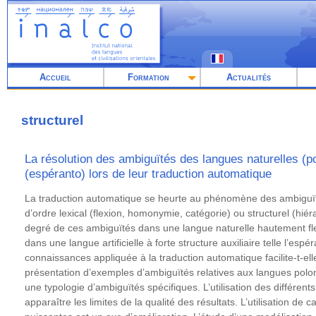
Aller
au
contenu
principal
Accueil
Formation
Actualités
structurel
La résolution des ambiguïtés des langues naturelles (polo
(espéranto) lors de leur traduction automatique
Résumé
La traduction automatique se heurte au phénomène des ambiguït
d’ordre lexical (flexion, homonymie, catégorie) ou structurel (hiér
degré de ces ambiguïtés dans une langue naturelle hautement flex
dans une langue artificielle à forte structure auxiliaire telle l’es
connaissances appliquée à la traduction automatique facilite-t-ell
présentation d’exemples d’ambiguïtés relatives aux langues polon
une typologie d’ambiguïtés spécifiques. L’utilisation des différents
apparaître les limites de la qualité des résultats. L’utilisation de 