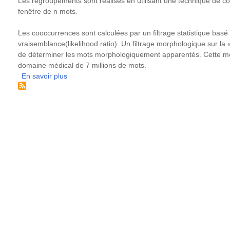
Les regroupements sont réalisés en utilisant une technique de c
fenêtre de n mots.
Les cooccurrences sont calculées par un filtrage statistique basé 
vraisemblance(likelihood ratio). Un filtrage morphologique sur l
de déterminer les mots morphologiquement apparentés. Cette mé
domaine médical de 7 millions de mots.
En savoir plus
sur
Détection
de
relations
morphologiques
en
corpus
basée
sur
les
cooccurrences