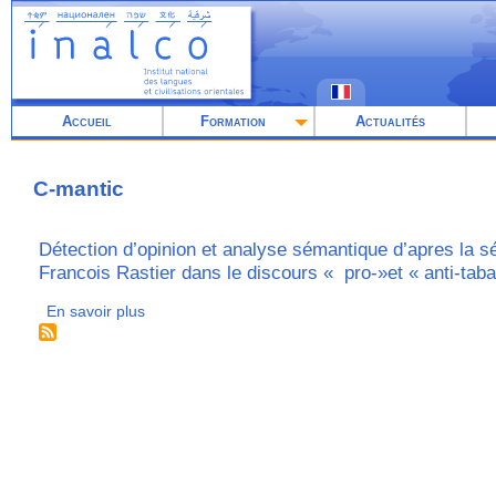
Aller
au
contenu
principal
Accueil
Formation
Actualités
C-mantic
Détection d’opinion et analyse sémantique d’apres la s
Francois Rastier dans le discours « pro-»et « anti-tab
En savoir plus
sur
Détection
d’opinion
et
analyse
sémantique
d’apres
la