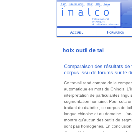
Aller
au
contenu
principal
Accueil
Formation
hoix outil de tal
Comparaison des résultats de t
corpus issu de forums sur le d
Résumé
Ce travail rend compte de la compara
automatique en mots du Chinois. L'in
interprétation de particularités ling
segmentation humaine. Pour cela un 
traitant du diabète ; ce corpus de tai
langue chinoise et au domaine. L'an
montre qu'aucun des outils de segmen
sont pas homogènes. En conclusion,