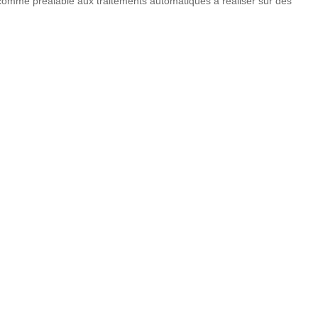
comme préalable aux traitements automatiques à réaliser sur des