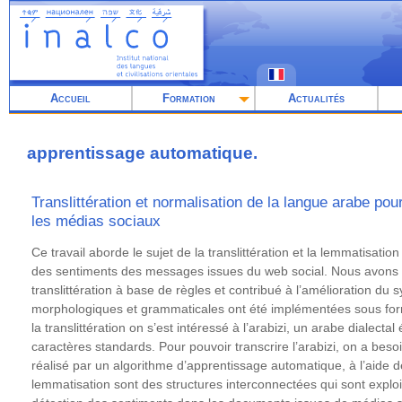
Aller
au
contenu
principal
Accueil
Formation
Actualités
apprentissage automatique.
Translittération et normalisation de la langue arabe po
les médias sociaux
Résumé
Ce travail aborde le sujet de la translittération et la lemmatisatio
des sentiments des messages issues du web social. Nous avons
translittération à base de règles et contribué à l’amélioration du
morphologiques et grammaticales ont été implémentées sous for
la translittération on s’est intéressé à l’arabizi, un arabe dialectal 
caractères standards. Pour pouvoir transcrire l’arabizi, on a besoin
réalisé par un algorithme d’apprentissage automatique, à l’aide de l
lemmatisation sont des structures interconnectées qui sont exploité