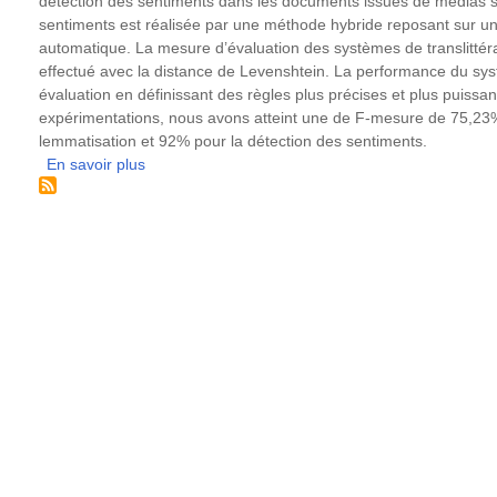
détection des sentiments dans les documents issues de médias s
sentiments est réalisée par une méthode hybride reposant sur un 
automatique. La mesure d’évaluation des systèmes de translittéra
effectué avec la distance de Levenshtein. La performance du sy
évaluation en définissant des règles plus précises et plus puissan
expérimentations, nous avons atteint une de F-mesure de 75,23% 
lemmatisation et 92% pour la détection des sentiments.
En savoir plus
sur
Translittération
et
normalisation
de
la
langue
arabe
pour
l’analyse
de
sentiments
dans
les
médias