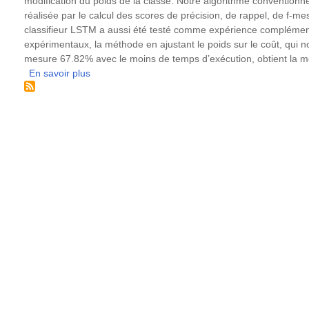
modification du poids de la classe. Notre algorithme conventionnel
réalisée par le calcul des scores de précision, de rappel, de f-m
classifieur LSTM a aussi été testé comme expérience complément
expérimentaux, la méthode en ajustant le poids sur le coût, qui 
mesure 67.82% avec le moins de temps d’exécution, obtient la m
En savoir plus
sur
Détection
automatique
des
signaux
positifs
de
l’implication
durable
dans
les
conversations
de
consommateurs
en
parfumerie