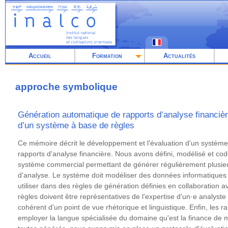
Aller
au
contenu
principal
Accueil
Formation
Actualités
approche symbolique
Génération automatique de rapports d’analyse financiè
d’un système à base de règles
Résumé
Ce mémoire décrit le développement et l'évaluation d'un systèm
rapports d'analyse financière. Nous avons défini, modélisé et co
système commercial permettant de générer régulièrement plusieur
d'analyse. Le système doit modéliser des données informatiques 
utiliser dans des règles de génération définies en collaboration a
règles doivent être représentatives de l'expertise d'un·e analyst
cohérent d'un point de vue rhétorique et linguistique. Enfin, les 
employer la langue spécialisée du domaine qu'est la finance de m