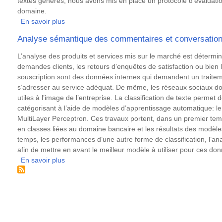
textes générés, nous avons mis en place un protocole d'évaluati
domaine.
En savoir plus
sur
Génération
Analyse sémantique des commentaires et conversation
automatique
de
Résumé
L’analyse des produits et services mis sur le marché est détermi
rapports
demandes clients, les retours d’enquêtes de satisfaction ou bien 
d’analyse
souscription sont des données internes qui demandent un traitem
financière.
s’adresser au service adéquat. De même, les réseaux sociaux 
Développement
utiles à l’image de l’entreprise. La classification de texte permet 
et
catégorisant à l’aide de modèles d’apprentissage automatique: le
évaluation
MultiLayer Perceptron. Ces travaux portent, dans un premier tem
d’un
en classes liées au domaine bancaire et les résultats des modè
système
temps, les performances d’une autre forme de classification, l’a
à
afin de mettre en avant le meilleur modèle à utiliser pour ces do
base
En savoir plus
sur
de
Analyse
règles
sémantique
des
commentaires
et