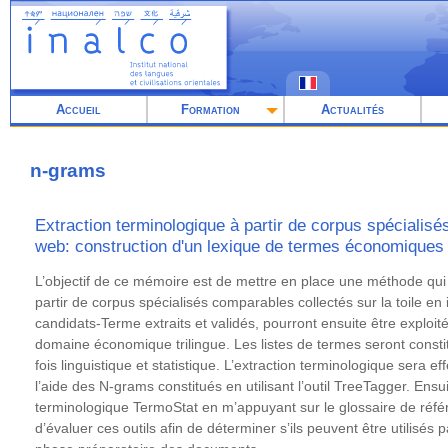
Aller
au
contenu
principal
Accueil
Formation
Actualités
n-grams
Extraction terminologique à partir de corpus spécialisé
web: construction d'un lexique de termes économiques t
Résumé
L’objectif de ce mémoire est de mettre en place une méthode qui 
partir de corpus spécialisés comparables collectés sur la toile en i
candidats-Terme extraits et validés, pourront ensuite être exploit
domaine économique trilingue. Les listes de termes seront consti
fois linguistique et statistique. L’extraction terminologique sera
l’aide des N-grams constitués en utilisant l’outil TreeTagger. Ensuite
terminologique TermoStat en m’appuyant sur le glossaire de référ
d’évaluer ces outils afin de déterminer s’ils peuvent être utilisés 