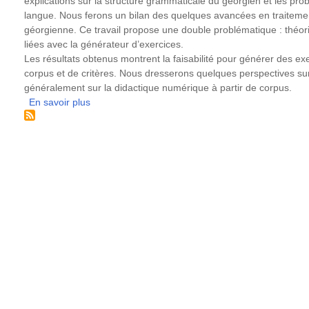
explications sur la structure grammaticale du géorgien et les pro
langue. Nous ferons un bilan des quelques avancées en traiteme
géorgienne. Ce travail propose une double problématique : théori
liées avec la générateur d’exercices.
Les résultats obtenus montrent la faisabilité pour générer des exe
corpus et de critères. Nous dresserons quelques perspectives sur c
généralement sur la didactique numérique à partir de corpus.
En savoir plus
sur
Générateur
automatique
des
exercices
à
partir
d’un
corpus
étiqueté.
Applications
et
didactique
pour
le