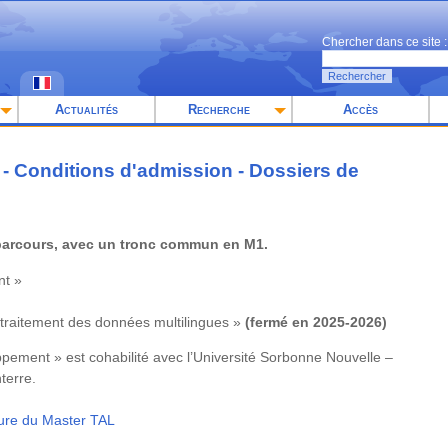
Chercher dans ce site :
Rechercher
Actualités
Recherche
Accès
 - Conditions d'admission - Dossiers de
 parcours, avec un tronc commun en M1.
nt »
 traitement des données multilingues »
(fermé en 2025-2026)
ement » est cohabilité avec l’Université Sorbonne Nouvelle –
terre.
hure du Master TAL