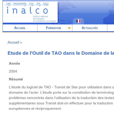
Aller
au
contenu
principal
Accueil
Formation
Actualités
Accueil
Fil
d'Ariane
Etude de l’Outil de TAO dans le Domaine de l
Année
2004
Résumé
L’étude du logiciel de TAO - Transit de Star pour utilisation dans 
domaine de l’acier. L’étude porte sur la constitution de terminologie
problèmes rencontrés dans l’utilisation de la traduction des texte
supplémentaires sous Transit doit-on effectuer pour la traduction
européennes et réciproquement.