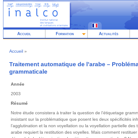
Aller
au
contenu
principal
Accueil
Formation
Actualités
Accueil
Fil
d'Ariane
Traitement automatique de l’arabe – Probléma
grammaticale
Année
2003
Résumé
Notre étude consistera à traiter la question de l’étiquetage gram
insistant sur la problématique que posent les deux spécificités inh
l’agglutination et la non voyellation ou la voyellation partielle des
arabe requiert la restitution des voyelles. Mais comment restituer