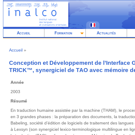
Aller
au
contenu
principal
Accueil
Formation
Actualités
Accueil
Fil
d'Ariane
Conception et Développement de l’Interface G
TRICK™, synergiciel de TAO avec mémoire de 
Année
2003
Résumé
En traduction humaine assistée par la machine (THAM), le proce
en 3 grandes phases : la préparation des documents, la traduction
Babeling, société d’édition de logiciels de traitement des langues e
à Lexsyn (son synergiciel lexico-terminologique multilingue en lign