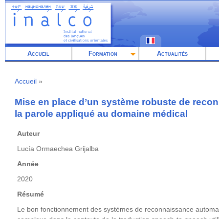
Aller
au
contenu
principal
Accueil
Formation
Actualités
Accueil
Fil
d'Ariane
Mise en place d’un système robuste de reco
la parole appliqué au domaine médical
Auteur
Lucía Ormaechea Grijalba
Année
2020
Résumé
Le bon fonctionnement des systèmes de reconnaissance automati