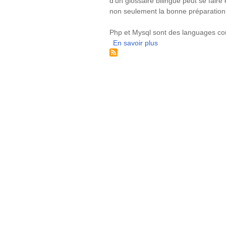
d'un glossaire bilingue peut se faire
non seulement la bonne préparation 
Php et Mysql sont des languages con
En savoir plus
sur
Glossaire
bilingue
anglais-
français
pour
les
aides
techniques,
la
rééducation
et
la
réadaptation
fonctionnelles
en
ligne