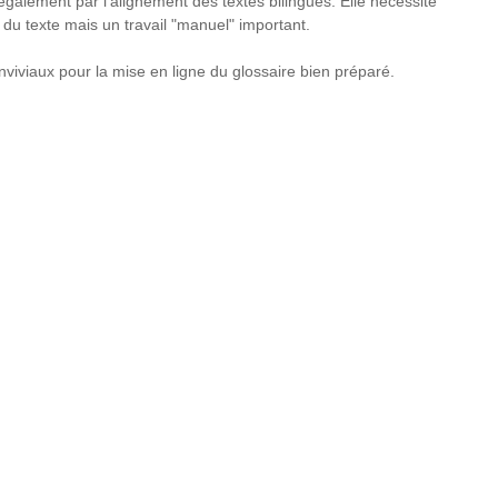
 également par l'alignement des textes bilingues. Elle nécessite
du texte mais un travail "manuel" important.
viviaux pour la mise en ligne du glossaire bien préparé.