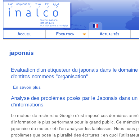
Aller
au
contenu
principal
Accueil
Formation
Actualités
japonais
Evaluation d'un etiqueteur du japonais dans le domaine
d'entites nommees "organisation"
En savoir plus
sur
Evaluation
Analyse des problèmes posés par le Japonais dans un
d'un
d’informations
etiqueteur
du
Résumé
Le moteur de recherche Google s’est imposé ces dernières anné
japonais
d’information le plus performant pour le grand public. Ce mémoir
dans
japonaise du moteur et d’en analyser les faiblesses. Nous nous p
le
problèmes que pose la pluralité des écritures : en quoi l’utilisateu