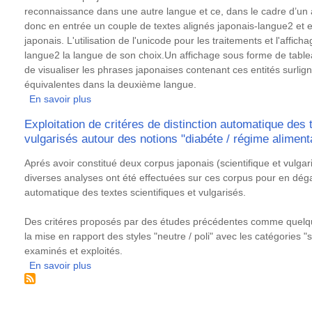
terminologiques
reconnaissance dans une autre langue et ce, dans le cadre d’un a
franco-
donc en entrée un couple de textes alignés japonais-langue2 et ef
japonais
japonais. L'utilisation de l'unicode pour les traitements et l'affichag
langue2 la langue de son choix.Un affichage sous forme de tableau
de visualiser les phrases japonaises contenant ces entités surlig
équivalentes dans la deuxième langue.
En savoir plus
sur
EJE
Exploitation de critéres de distinction automatique des 
:
vulgarisés autour des notions "diabéte / régime aliment
Outil
d’extraction
Résumé
Aprés avoir constitué deux corpus japonais (scientifique et vulga
d’entités
diverses analyses ont été effectuées sur ces corpus pour en dégag
nommées
automatique des textes scientifiques et vulgarisés.
en
japonais
Des critéres proposés par des études précédentes comme quelque
à
la mise en rapport des styles "neutre / poli" avec les catégories "sc
partir
examinés et exploités.
de
En savoir plus
sur
textes
Exploitation
alignés
de
japonais-
critéres