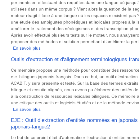
domaine
pertinents en effectuant des requêtes dans une langue où jusqu’à
economique
utilisées dans un même corpus ? Vient alors la question de la s
pour
moteur réagit il face à une langue où les espaces n’existent pas ?
l'extraction
une étude des ambiguïtés phonétiques et lexicales propres à la
d'entites
améliorer le traitement des néologismes et des transcription phon
nommees
Après avoir effectué plusieurs tests sur le moteur, nous analyse
"organisation"
proposer des méthodes et solution permettant d’améliorer la pert
En savoir plus
sur
Analyse
Outils d'extraction et d'alignement terminologiques fra
des
problèmes
Résumé
Ce mémoire propose une méthode pour constituer des ressources 
posés
etc. bilingues japonais français. Dans ce but, un outil d’extractio
par
ACABIT, y sera présenté et testé. Sur la base des termes extraits à
le
bilingue et ensuite alignés, nous avons pu élaborer des unités de
Japonais
à la construction de ressources lexicales bilingues. Ce mémoire
dans
une critique des outils et logiciels étudiés et de la méthode envis
un
En savoir plus
sur
contexte
Outils
EJE : Outil d’extraction d’entités nommées en japonais 
de
d'extraction
japonais-langue2
recherche
et
d’informations
d'alignement
Résumé
Le but de ce projet était d'automatiser l’extraction d’entités nommé