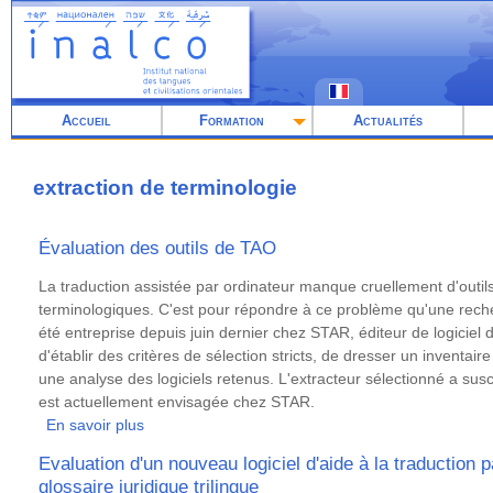
Aller
au
contenu
principal
Accueil
Formation
Actualités
extraction de terminologie
Évaluation des outils de TAO
Résumé
La traduction assistée par ordinateur manque cruellement d'outil
terminologiques. C'est pour répondre à ce problème qu'une reche
été entreprise depuis juin dernier chez STAR, éditeur de logiciel 
d'établir des critères de sélection stricts, de dresser un inventaire
une analyse des logiciels retenus. L'extracteur sélectionné a susci
est actuellement envisagée chez STAR.
En savoir plus
sur
Évaluation
Evaluation d'un nouveau logiciel d'aide à la traduction pa
des
glossaire juridique trilingue