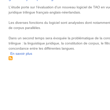
outils
de
Résumé
L'étude porte sur l'évaluation d'un nouveau logiciel de TAO en vu
TAO
juridique trilingue français-anglais-néerlandais.
Les diverses fonctions du logiciel sont analysées dont notamment l
de corpus paralléles.
Dans un second temps sera évoquée la problématique de la consti
trilingue : la linguistique juridique, la constitution de corpus, le fil
concordance entre les différentes langues.
En savoir plus
sur
Evaluation
d'un
nouveau
logiciel
d'aide
à
la
traduction
par
le