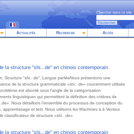
Chercher dans ce site :
Rechercher
Actualités
Recherche
Accès
la structure "shi...de" en chinois contemporain
n, Structure "shi...de", Langue parléeNous présentons une
sance de la structure grammaticale «shi...de» couramment utilisée
 problème est abordé sous l'angle de la catégorisation
ents linguistiques qui permettent la définition des critères de
...de». Nous détaillons l'ensemble du processus de conception du
us, apprentissage et test. Nous utilisons les Machines à à Vecteur
 classificateur de structure «shi...de».
la structure "shi...de" en chinois contemporain