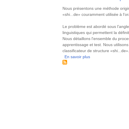
automatique
de
Résumé
Nous présentons une méthode origin
la
«shi...de» couramment utilisée à l'o
structure
"shi...de"
Le problème est abordé sous l'angle
en
linguistiques qui permettent la défin
chinois
Nous détaillons l'ensemble du proces
contemporain
apprentissage et test. Nous utilison
classificateur de structure «shi...de»
En savoir plus
sur
Reconnaissance
automatique
de
la
structure
"shi...de"
en
chinois
contemporain