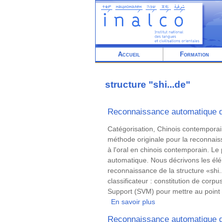
Aller
au
contenu
principal
Accueil
Formation
structure "shi...de"
Reconnaissance automatique de 
Résumé
Catégorisation, Chinois contemporai
méthode originale pour la reconnais
à l'oral en chinois contemporain. Le
automatique. Nous décrivons les élém
reconnaissance de la structure «shi
classificateur : constitution de corp
Support (SVM) pour mettre au point le
En savoir plus
sur
Reconnaissance
Reconnaissance automatique de 