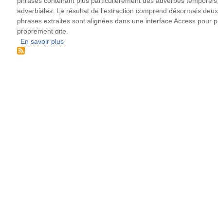
phrases contenant plus particulièrement des adverbes temporels,
adverbiales. Le résultat de l’extraction comprend désormais deux
phrases extraites sont alignées dans une interface Access pour pe
proprement dite.
En savoir plus
sur
Etude
du
Present
Perfect
anglais
à
partir
de
corpus
parallèles