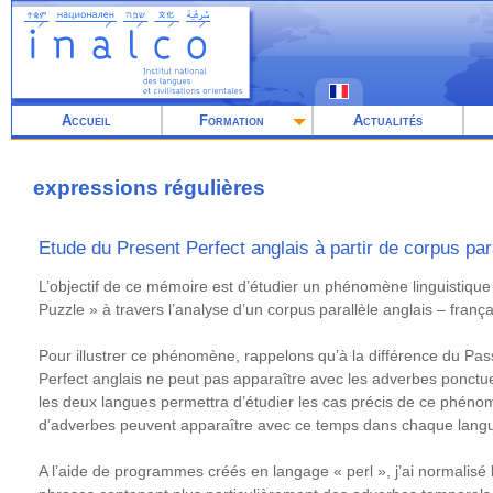
Aller
au
contenu
principal
Accueil
Formation
Actualités
expressions régulières
Etude du Present Perfect anglais à partir de corpus par
Résumé
L’objectif de ce mémoire est d’étudier un phénomène linguistique
Puzzle » à travers l’analyse d’un corpus parallèle anglais – franç
Pour illustrer ce phénomène, rappelons qu’à la différence du Pa
Perfect anglais ne peut pas apparaître avec les adverbes ponctu
les deux langues permettra d’étudier les cas précis de ce phén
d’adverbes peuvent apparaître avec ce temps dans chaque lang
A l’aide de programmes créés en langage « perl », j’ai normalisé le