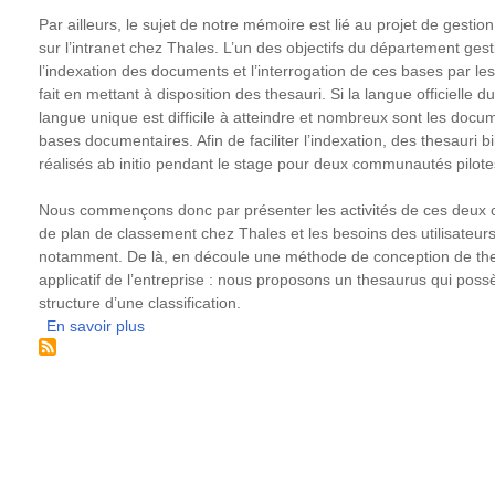
Par ailleurs, le sujet de notre mémoire est lié au projet de gest
sur l’intranet chez Thales. L’un des objectifs du département gest
l’indexation des documents et l’interrogation de ces bases par l
fait en mettant à disposition des thesauri. Si la langue officielle du
langue unique est difficile à atteindre et nombreux sont les docu
bases documentaires. Afin de faciliter l’indexation, des thesauri bi
réalisés ab initio pendant le stage pour deux communautés pilote
Nous commençons donc par présenter les activités de ces deux 
de plan de classement chez Thales et les besoins des utilisateu
notamment. De là, en découle une méthode de conception de the
applicatif de l’entreprise : nous proposons un thesaurus qui poss
structure d’une classification.
En savoir plus
sur
Constituer
une
ressource
terminologique
:
exemple
des