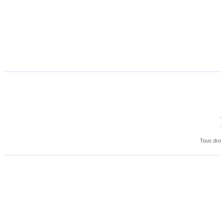
thesauri
bilingues
pour
Thales
Tous dro