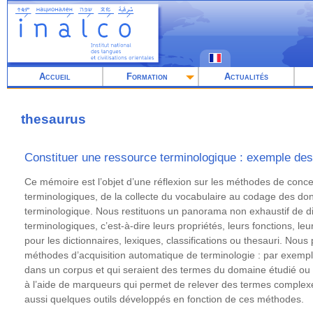
Aller
au
contenu
principal
Accueil
Formation
Actualités
thesaurus
Constituer une ressource terminologique : exemple des 
Résumé
Ce mémoire est l’objet d’une réflexion sur les méthodes de conc
terminologiques, de la collecte du vocabulaire au codage des do
terminologique. Nous restituons un panorama non exhaustif de di
terminologiques, c’est-à-dire leurs propriétés, leurs fonctions, l
pour les dictionnaires, lexiques, classifications ou thesauri. No
méthodes d’acquisition automatique de terminologie : par exemp
dans un corpus et qui seraient des termes du domaine étudié o
à l’aide de marqueurs qui permet de relever des termes comple
aussi quelques outils développés en fonction de ces méthodes.