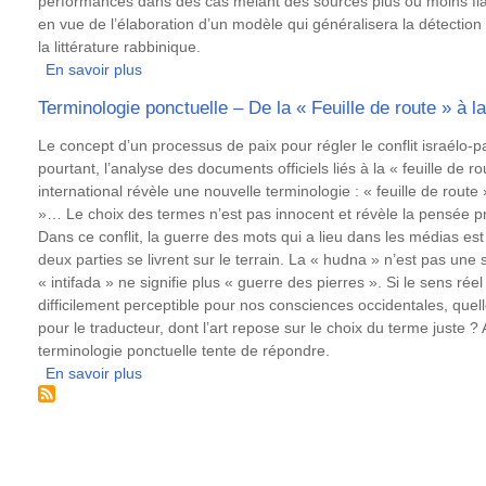
performances dans des cas mêlant des sources plus ou moins fiab
en vue de l’élaboration d’un modèle qui généralisera la détection 
la littérature rabbinique.
En savoir plus
sur
Détecter
Terminologie ponctuelle – De la « Feuille de route » à l
les
citations
Résumé
Le concept d’un processus de paix pour régler le conflit israélo-pa
bibliques
pourtant, l’analyse des documents officiels liés à la « feuille de ro
dans
international révèle une nouvelle terminologie : « feuille de route 
la
»… Le choix des termes n’est pas innocent et révèle la pensée pro
Mekhilta
Dans ce conflit, la guerre des mots qui a lieu dans les médias est
de
deux parties se livrent sur le terrain. La « hudna » n’est pas un
Rabbi
« intifada » ne signifie plus « guerre des pierres ». Si le sens ré
Yishmael
difficilement perceptible pour nos consciences occidentales, quelle
:
pour le traducteur, dont l’art repose sur le choix du terme juste ?
un
terminologie ponctuelle tente de répondre.
cas
En savoir plus
sur
d’étude
Terminologie
pour
ponctuelle
la
–
supervision
De
faible