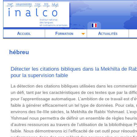
Aller
au
contenu
principal
Accueil
Formation
Actualités
hébreu
Détecter les citations bibliques dans la Mekhilta de Ra
pour la supervision faible
Résumé
La détection des citations bibliques utilisées dans les commenta
un défi, tant par les caractéristiques de ces textes que par la dif
pour l’apprentissage automatique. L’ambition de ce travail est d'é
faible à générer efficacement un tel type de données. Pour cela
environs des IIe-IIIe siècles, la Mekhilta de Rabbi Yishmael. L’ex
Yishmael nous permettra de définir un ensemble de règles heur
d’autres ressources au travers de l’utilisation de la bibliothèque
faible. Nous démontrerons ici l’efficacité de cet outil pour résoud