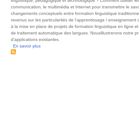
linguistique, pédagogique et technologique ? Comment utiliser l
communication, le multimédia et Internet pour transmettre le savo
changements conceptuels entre formation linguistique traditionnell
revenus sur les particularités de l’apprentissage / enseignement
à la mise en place de projets de formation linguistique en ligne et 
de traitement automatique des langues. Nousillustrerons notre pr
d’applications existantes.
En savoir plus
sur
Les
nouvelles
technologies
au
service
de
l’apprentissage
des
langues