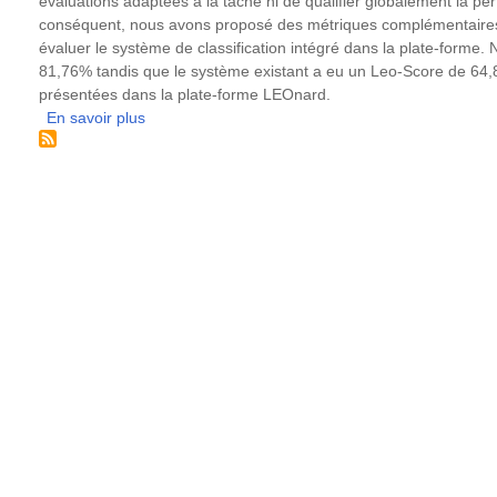
évaluations adaptées à la tâche ni de qualifier globalement la p
conséquent, nous avons proposé des métriques complémentaires,
évaluer le système de classification intégré dans la plate-forme
81,76% tandis que le système existant a eu un Leo-Score de 64
présentées dans la plate-forme LEOnard.
En savoir plus
sur
Développement
en
open
source
et
évaluation
d’un
système
de
classification
multi-
classes
pour
des
articles
de