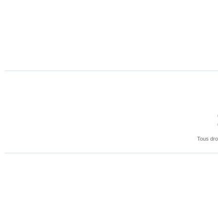
presse
du
domaine
Tous dro