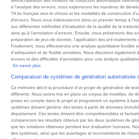
démocratisation des moteurs de traduction automatique neuronale
et
à l’analyse des erreurs, nous explorerons les manières de dévelo
évaluations
TA du français vers le chinois et les modalités de construction d’
d’erreurs. Nous nous intéresserons dans un premier temps à l’his
aux différentes méthodes d’évaluation de la qualité de la traduct
ainsi qu’à l’annotation d’erreurs. Ensuite, nous présentons des 
préparation de jeux de donnée, l’application des pré-traitements e
Finalement, nous effectuerons une analyse quantitative fondée su
d’adéquation et de fluidité annotées. Nous discutons également 
erreurs et des difficultés d’annotation pour une analyse qualitativ
En savoir plus
sur
Évaluation
Comparaison de systèmes de génération automatisée d
de
la
Résumé
Ce mémoire décrit la procédure d'un projet de génération de te
qualité
différents. Nous avons mis en place un corpus de modèles, de do
de
prises en compte dans le projet et programmé un système à bas
la
systèmes doivent générer des textes à partir de données immobiliè
TAN
département. Ces textes doivent être compréhensibles et factuels
français-
comparerons les résultats obtenus par les deux systèmes de géné
chinois
que les notations obtenues pendant leur évaluation humaine. Nous 
fondée
des systèmes, ainsi que les avantages et inconvénients de chacu
sur