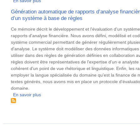
En savoir plus
sur
une
Comparaison
Génération automatique de rapports d’analyse financiè
typologie
de
d’un système à base de règles
des
systèmes
erreurs
de
Résumé
Ce mémoire décrit le développement et l'évaluation d'un systèm
:
génération
rapports d'analyse financière. Nous avons défini, modélisé et co
le
automatisée
système commercial permettant de générer régulièrement plusieur
cas
de
d'analyse. Le système doit modéliser des données informatiques 
de
textes
utiliser dans des règles de génération définies en collaboration a
la
règles doivent être représentatives de l'expertise d'un·e analyst
traduction
cohérent d'un point de vue rhétorique et linguistique. Enfin, les 
littéraire
employer la langue spécialisée du domaine qu'est la finance de m
textes générés, nous avons mis en place un protocole d'évaluati
domaine.
En savoir plus
sur
Génération
automatique
de
rapports
d’analyse
financière.