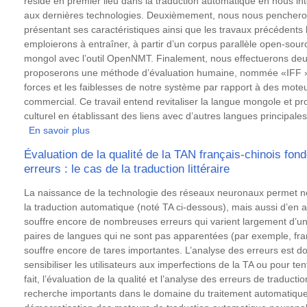
réside en premier lieu dans la traduction automatique en nous i
aux dernières technologies. Deuxièmement, nous nous penchero
présentant ses caractéristiques ainsi que les travaux précédents 
emploierons à entraîner, à partir d’un corpus parallèle open-so
mongol avec l’outil OpenNMT. Finalement, nous effectuerons deu
proposerons une méthode d’évaluation humaine, nommée «IFF »,
forces et les faiblesses de notre système par rapport à des mote
commercial. Ce travail entend revitaliser la langue mongole et pr
culturel en établissant des liens avec d’autres langues principales
En savoir plus
sur
Système
Évaluation de la qualité de la TAN français-chinois fon
de
erreurs : le cas de la traduction littéraire
traduction
automatique
Résumé
La naissance de la technologie des réseaux neuronaux permet n
neuronale
la traduction automatique (noté TA ci-dessous), mais aussi d’en a
français-
souffre encore de nombreuses erreurs qui varient largement d’une
mongol
paires de langues qui ne sont pas apparentées (par exemple, franç
Historique,
souffre encore de tares importantes. L’analyse des erreurs est d
technologies,
sensibiliser les utilisateurs aux imperfections de la TA ou pour ten
mise
fait, l’évaluation de la qualité et l’analyse des erreurs de traduct
en
recherche importants dans le domaine du traitement automatique
place