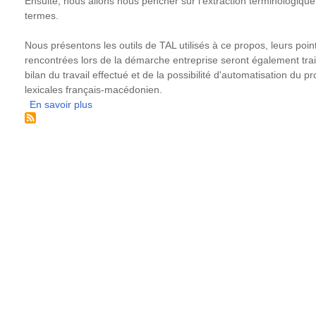
Ensuite, nous allons nous pencher sur l'extraction terminologique
termes.
Nous présentons les outils de TAL utilisés à ce propos, leurs points 
rencontrées lors de la démarche entreprise seront également trai
bilan du travail effectué et de la possibilité d'automatisation du
lexicales français-macédonien.
En savoir plus
sur
Création
de
ressources
lexicales
bilingues
français-
macédonien,
à
partir
de
corpus
parallèles