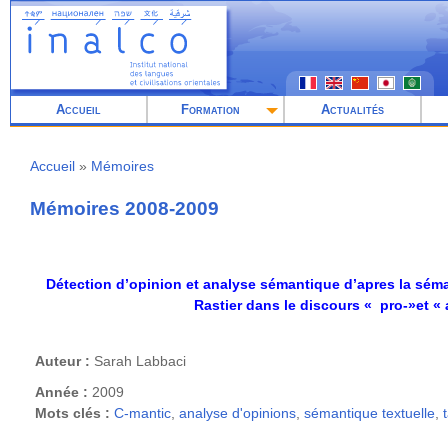
Aller
au
contenu
principal
Accueil
Formation
Actualités
Accueil
Mémoires
Fil
d'Ariane
Mémoires 2008-2009
Détection d’opinion et analyse sémantique d’apres la séma
Rastier dans le discours « pro-»et « 
Auteur :
Sarah Labbaci
Année :
2009
Mots clés :
C-mantic
,
analyse d'opinions
,
sémantique textuelle
,